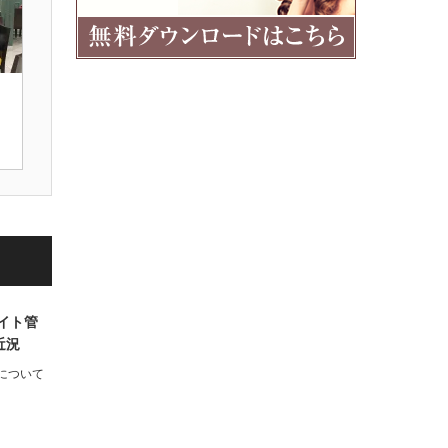
サイト管
近況
について