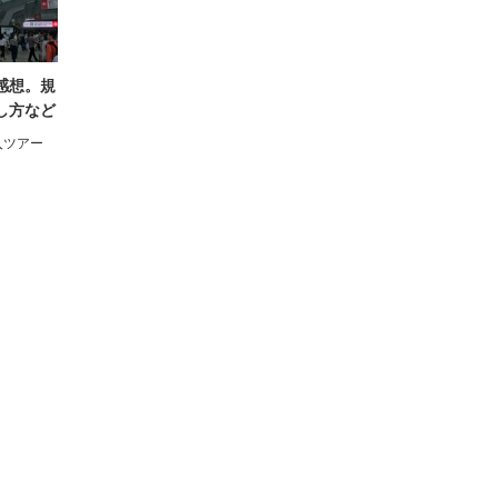
感想。規
中国現地仕入れを知る事。
海外に行く仕事を作りたい
し方など
利は元にあり
人へ。
入ツアー
2017/3/29
中国輸入
2017/3/29
タイ仕入ツアーガ
イド