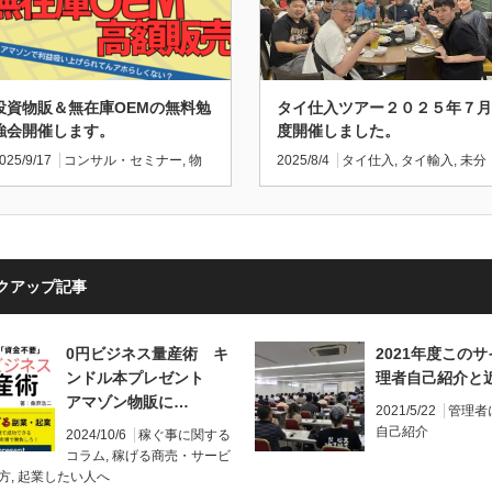
投資物販＆無在庫OEMの無料勉
タイ仕入ツアー２０２５年７月
強会開催します。
度開催しました。
025/9/17
コンサル・セミナー
,
物
2025/8/4
タイ仕入
,
タイ輸入
,
未分
販セミナー
類
クアップ記事
0円ビジネス量産術 キ
2021年度この
ンドル本プレゼント
理者自己紹介と
アマゾン物販に…
2021/5/22
管理者
自己紹介
2024/10/6
稼ぐ事に関する
コラム
,
稼げる商売・サービ
方
,
起業したい人へ