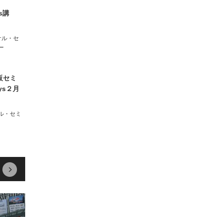
s講
サル・セ
ー
販セミ
ys２月
ル・セミ
next
prev