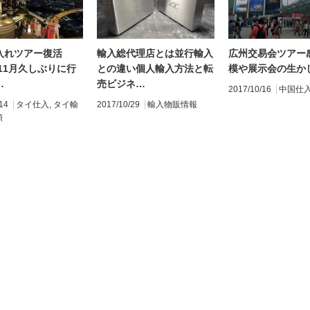
入れツアー復活
輸入総代理店とは並行輸入
広州交易会ツアー
年11月久しぶりに行
との違い個人輸入方法と転
模や展示会の生か
…
売ビジネ…
2017/10/16
中国仕
14
タイ仕入
,
タイ輸
2017/10/29
輸入物販情報
類