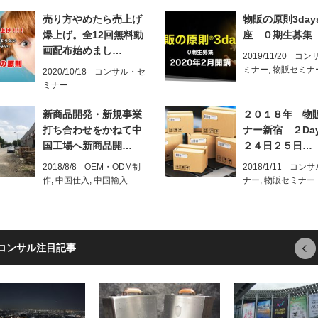
売り方やめたら売上げ
物販の原則3day
爆上げ。全12回無料動
座 ０期生募集
画配布始めまし…
2019/11/20
コン
ミナー
,
物販セミナ
2020/10/18
コンサル・セ
ミナー
新商品開発・新規事業
２０１８年 物
打ち合わせをかねて中
ナー新宿 ２Da
国工場へ新商品開…
２４日２５日…
2018/8/8
OEM・ODM制
2018/1/11
コンサ
作
,
中国仕入
,
中国輸入
ナー
,
物販セミナー
コンサル注目記事