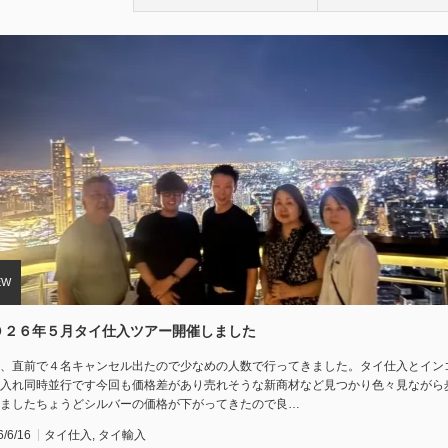
０２６年５月タイ仕入ツアー開催しました
、直前で４名キャンセル出たので少なめの人数で行ってきました。タイ仕入とイン
入れ同時並行です今回も価格差があり売れそうな新商材など見つかり色々見ながら
ましたちょうどシルバーの価格が下がってきたので良…
6/6/16
タイ仕入
,
タイ輸入