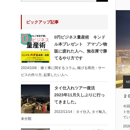
ピックアップ記事
0円ビジネス量産術 キンド
ル本プレゼント アマゾン物
販に疲れた人へ、無在庫で勝
てるやり方です
2024/10/6
稼ぐ事に関するコラム
,
稼げる商売・サー
ビスの作り方
,
起業したい人へ
タイ仕入れツアー復活
2023年11月久しぶりに行っ
２
てきました。
今回
2022/11/14
タイ仕入
,
タイ輸入
,
ト仕
てい
未分類
202