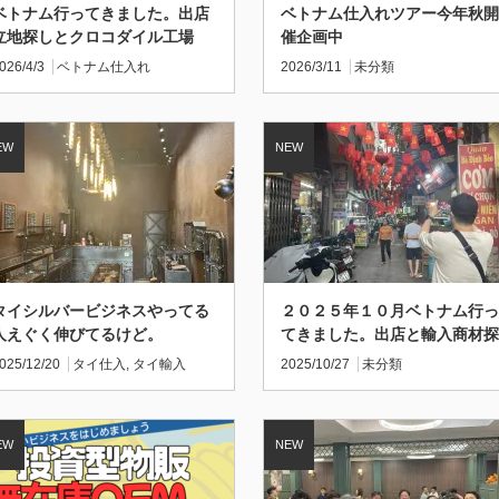
ベトナム行ってきました。出店
ベトナム仕入れツアー今年秋開
立地探しとクロコダイル工場
催企画中
026/4/3
ベトナム仕入れ
2026/3/11
未分類
タイシルバービジネスやってる
２０２５年１０月ベトナム行っ
人えぐく伸びてるけど。
てきました。出店と輸入商材探
しも多少してきました
025/12/20
タイ仕入
,
タイ輸入
2025/10/27
未分類