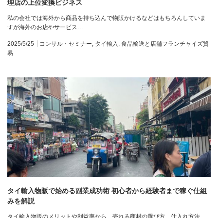
理店の上位変換ビジネス
私の会社では海外から商品を持ち込んで物販かけるなどはもちろんしていま
すが海外のお店やサービス…
2025/5/25
コンサル・セミナー
,
タイ輸入
,
食品輸送と店舗フランチャイズ貿
易
タイ輸入物販で始める副業成功術 初心者から経験者まで稼ぐ仕組
みを解説
タイ輸入物販のメリットや利益率から、売れる商材の選び方、仕入れ方法、