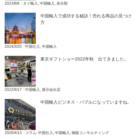
2023/8/6
タイ輸入
,
中国輸入
,
未分類
中国輸入で成功する秘訣！売れる商品の見つけ
方
2024/3/20
中国仕入
,
中国輸入
東京ギフトショー2022年秋 出てきました。
2022/9/17
中国輸入
,
展示会出店
中国輸入ビジネス・バブルになっていますね。
2020/4/13
コラム
,
中国仕入
,
中国輸入
,
物販コンサルティング