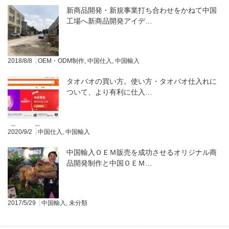
新商品開発・新規事業打ち合わせをかねて中国
工場へ新商品開発アイデ…
2018/8/8
OEM・ODM制作
,
中国仕入
,
中国輸入
タオバオの買い方。使い方・タオバオ仕入れに
ついて、より有利に仕入…
2020/9/2
中国仕入
,
中国輸入
中国輸入ＯＥＭ販売を成功させるオリジナル商
品開発制作と中国ＯＥＭ…
2017/5/29
中国輸入
,
未分類