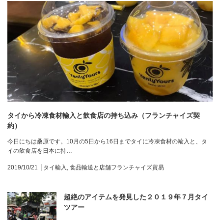
タイから冷凍食材輸入と飲食店の持ち込み（フランチャイズ契
約）
今日にちは桑原です。10月の5日から16日までタイに冷凍食材の輸入と、タ
イの飲食店を日本に持…
2019/10/21
タイ輸入
,
食品輸送と店舗フランチャイズ貿易
超絶のアイテムを発見した２０１９年７月タイ
ツアー