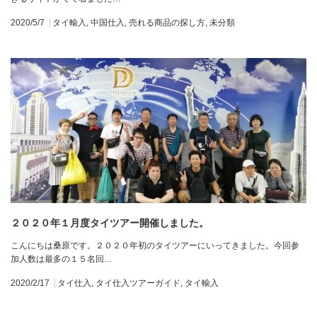
2020/5/7
タイ輸入
,
中国仕入
,
売れる商品の探し方
,
未分類
２０２０年１月度タイツアー開催しました。
こんにちは桑原です。２０２０年初のタイツアーにいってきました。今回参
加人数は最多の１５名回…
2020/2/17
タイ仕入
,
タイ仕入ツアーガイド
,
タイ輸入