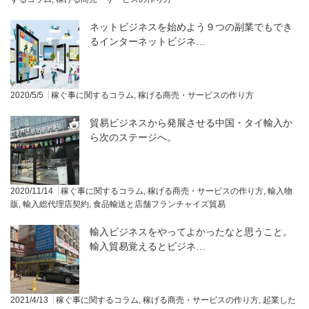
ネットビジネスを始めよう９つの副業でもでき
るインターネットビジネ…
2020/5/5
稼ぐ事に関するコラム
,
稼げる商売・サービスの作り方
貿易ビジネスから発展させる中国・タイ輸入か
ら次のステージへ。
2020/11/14
稼ぐ事に関するコラム
,
稼げる商売・サービスの作り方
,
輸入物
販
,
輸入総代理店契約
,
食品輸送と店舗フランチャイズ貿易
輸入ビジネスをやってよかったなと思うこと。
輸入貿易覚えるとビジネ…
2021/4/13
稼ぐ事に関するコラム
,
稼げる商売・サービスの作り方
,
起業した