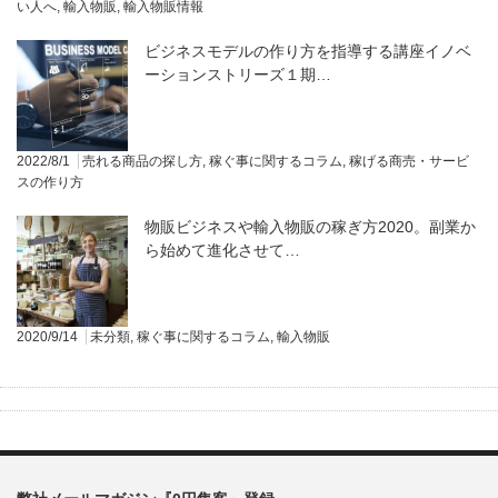
い人へ
,
輸入物販
,
輸入物販情報
ビジネスモデルの作り方を指導する講座イノベ
ーションストリーズ１期…
2022/8/1
売れる商品の探し方
,
稼ぐ事に関するコラム
,
稼げる商売・サービ
スの作り方
物販ビジネスや輸入物販の稼ぎ方2020。副業か
ら始めて進化させて…
2020/9/14
未分類
,
稼ぐ事に関するコラム
,
輸入物販