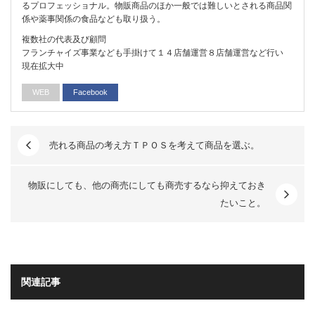
るプロフェッショナル。物販商品のほか一般では難しいとされる商品関
係や薬事関係の食品なども取り扱う。
複数社の代表及び顧問
フランチャイズ事業なども手掛けて１４店舗運営８店舗運営など行い
現在拡大中
WEB
Facebook
売れる商品の考え方ＴＰＯＳを考えて商品を選ぶ。
物販にしても、他の商売にしても商売するなら抑えておき
たいこと。
関連記事