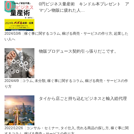
0円ビジネス量産術 キンドル本プレゼント ア
マゾン物販に疲れた人…
2024/10/6
稼ぐ事に関するコラム
,
稼げる商売・サービスの作り方
,
起業した
い人へ
物販プロデュース契約引っ張りだこです。
2024/4/9
コラム
,
未分類
,
稼ぐ事に関するコラム
,
稼げる商売・サービスの作
り方
タイから店ごと持ち込むビジネスと輸入総代理
2022/12/26
コンサル・セミナー
,
タイ仕入
,
売れる商品の探し方
,
稼ぐ事に関
するコラム
,
稼げる商売・サービスの作り方