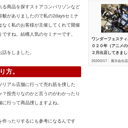
れる商品を探すストアコンパリゾンなど
貌がありましたので私の2daysセミナ
はなく私のお客様が主催してくれて開催
うですね。結構人気のセミナーです。
ワンダーフェスティ
０２０年（アニメの
お話をしました。
２月出店してきまし
2020/2/17
展示会出店
り方。
がリアル店舗に行って売れ筋を捜した
か？投売りなのかと言うのがわかったり
舗に行って商品捜しますよね。
を作ったりするにも参考になるんです