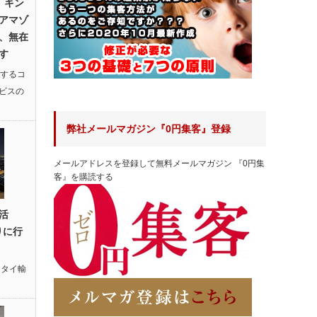
 キン
アマゾ
、無在
す
するコ
ビスの
弊社メールマガジン『0円集客』登録
メールアドレスを登録して無料メールマガジン 『0円集
客』を購読する
復活
りに行
,
タイ輸