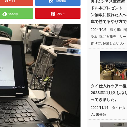
0円ビジネス量産術
+1
Hatena
ドル本プレゼント 
feedly
Pin it
ン物販に疲れた人へ
庫で勝てるやり方で
2024/10/6
稼ぐ事に関
ラム
,
稼げる商売・サー
作り方
,
起業したい人へ
タイ仕入れツアー
2023年11月久しぶ
ってきました。
2022/11/14
タイ仕入
入
,
未分類