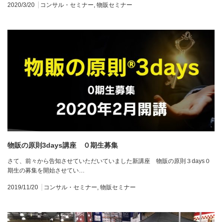
2020/3/20
コンサル・セミナー
,
物販セミナー
物販の原則3days講座 ０期生募集
さて、前々から告知させていただいていました新講座 物販の原則３days０
期生の募集を開始させてい…
2019/11/20
コンサル・セミナー
,
物販セミナー